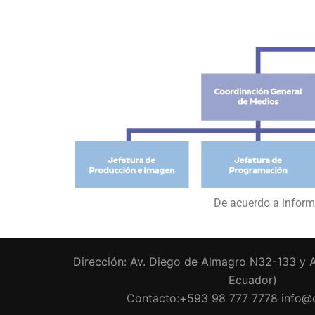
De acuerdo a informe
Dirección: Av. Diego de Almagro N32-133 y A
Ecuador)
Contacto:+593 98 777 7778
info@