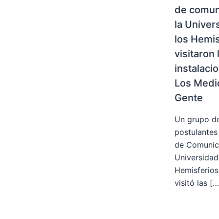
de comun
la Univer
los Hemis
visitaron 
instalaci
Los Medio
Gente
Un grupo d
postulantes 
de Comunic
Universidad
Hemisferios
visitó las […