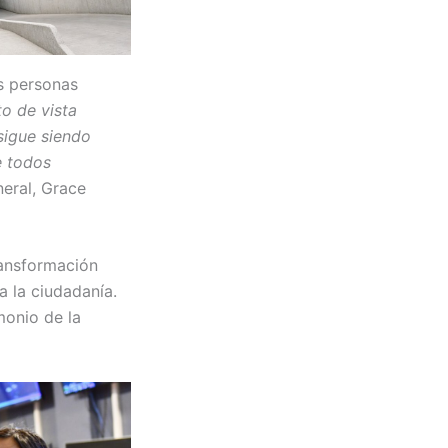
as personas
o de vista
sigue siendo
e todos
neral, Grace
transformación
a la ciudadanía.
monio de la