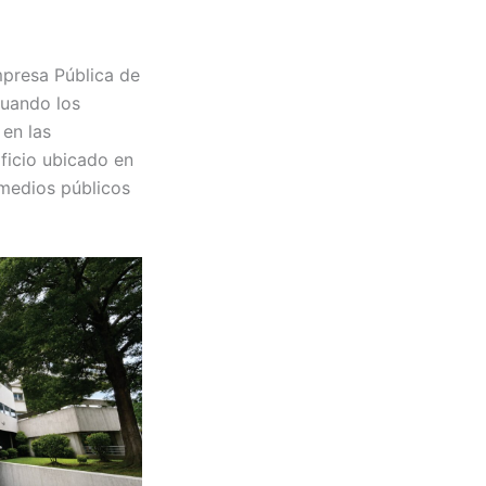
mpresa Pública de
cuando los
 en las
ficio ubicado en
 medios públicos