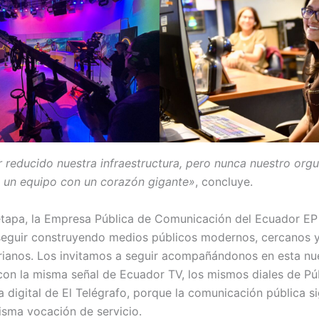
reducido nuestra infraestructura, pero nunca nuestro org
e un equipo con un corazón gigante»
, concluye.
tapa, la Empresa Pública de Comunicación del Ecuador EP 
guir construyendo medios públicos modernos, cercanos y 
rianos. Los invitamos a seguir acompañándonos en esta nu
con la misma señal de Ecuador TV, los mismos diales de Pú
 digital de El Telégrafo, porque la comunicación pública s
isma vocación de servicio.