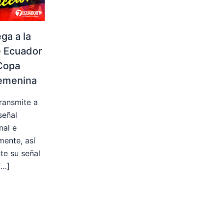
ega a la
e Ecuador
Copa
emenina
ransmite a
señal
nal e
mente, así
e su señal
[…]