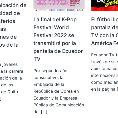
icación de
sidad de
La final del K-Pop
El fútbol ll
ferios
Festival World
pantalla d
las
Festival 2022 se
TV con la 
ones de
transmitirá por la
América F
s de la
pantalla de Ecuador
Ecuador TV t
TV
través de su 
e jóvenes
abierta nacio
Por segundo año
a la carrera
internacional
consecutivo, la
ación de la
como mediant
Embajada de la
 de los
en la página 
República de Corea en
 de Quito
Ecuador y la Empresa
]
Pública de Comunicación
del […]